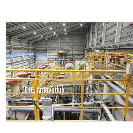
TETE, Arnavutluk
Charbon