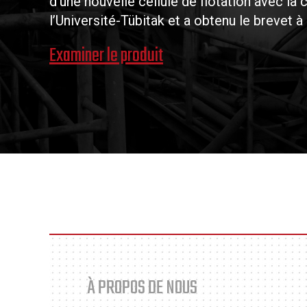
d’une nouvelle cellule de flotation avec la
l’Université-Tübitak et a obtenu le brevet 
Examiner le produit
À PROPOS DE NOUS