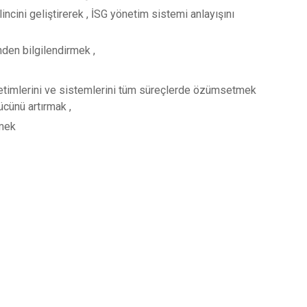
lincini geliştirerek , İSG yönetim sistemi anlayışını
nden bilgilendirmek ,
önetimlerini ve sistemlerini tüm süreçlerde özümsetmek
ücünü artırmak ,
rmek