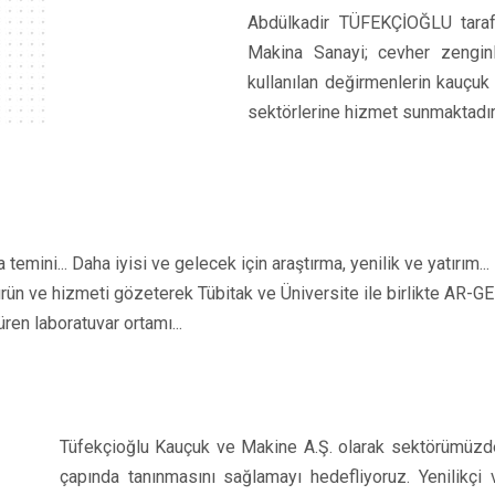
Abdülkadir TÜFEKÇİOĞLU taraf
Makina Sanayi; cevher zengin
kullanılan değirmenlerin kauçu
sektörlerine hizmet sunmaktadır
emini... Daha iyisi ve gelecek için araştırma, yenilik ve yatırım...
eli ürün ve hizmeti gözeterek Tübitak ve Üniversite ile birlikte AR
ren laboratuvar ortamı...
Tüfekçioğlu Kauçuk ve Makine A.Ş. olarak sektörümüzde 
çapında tanınmasını sağlamayı hedefliyoruz. Yenilikçi 